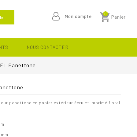
shopping_cart
0
Mon compte
Panier
he
NTS
NOUS CONTACTER
 FL Panettone
Panettone
our panettone en papier extérieur écru et imprimé floral
mm
6 mm