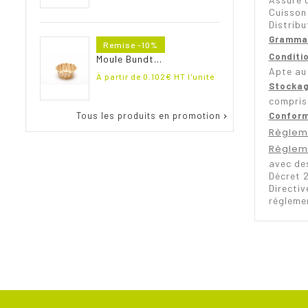
Cuisson
Distribu
Gramma
Prix
Remise -10%
de
Conditio
Moule Bundt...
base
Apte au
Prix
À partir de
0.102
€ HT l'unité
Stockag
compris
Tous les produits en promotion
Conform

Règlem
Règlem
avec de
Décret 
Directi
réglemen