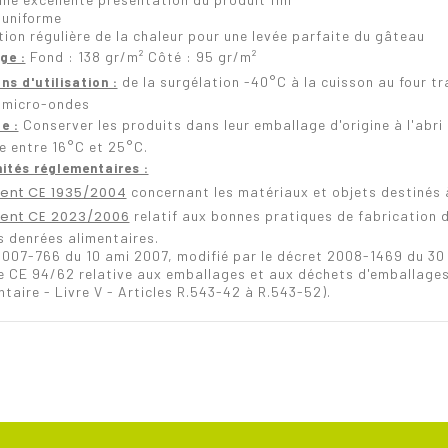
 uniforme
tion régulière de la chaleur pour une levée parfaite du gâteau
Fond : 138 gr/m² Côté : 95 gr/m²
ge :
de la surgélation -40°C à la cuisson au four tr
ns d'utilisation :
 micro-ondes
Conserver les produits dans leur emballage d'origine à l'abri
e :
e entre 16°C et 25°C.
ités réglementaires :
ent CE 1935/2004
concernant les matériaux et objets destinés 
ent CE 2023/2006
relatif aux bonnes pratiques de fabrication 
s denrées alimentaires.
2007-766 du 10 ami 2007, modifié par le décret 2008-1469 du 3
ve CE 94/62 relative aux emballages et aux déchets d'emballage
taire - Livre V - Articles R.543-42 à R.543-52).