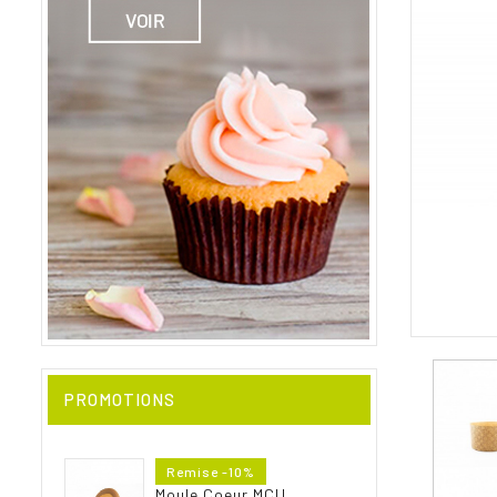
PROMOTIONS
Prix
Remise -10%
de
Moule Coeur MCU