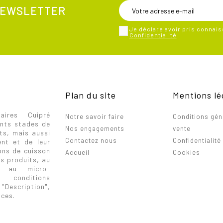
 NEWSLETTER
Je déclare avoir pris connai
Confidentialité
Plan du site
Mentions lé
aires Cuipré
Notre savoir faire
Conditions gén
ents stades de
Nos engagements
vente
ts, mais aussi
Contactez nous
Confidentialité
ent et de leur
ons de cuisson
Accueil
Cookies
s produits, au
ou au micro-
 conditions
 "Description",
nces.