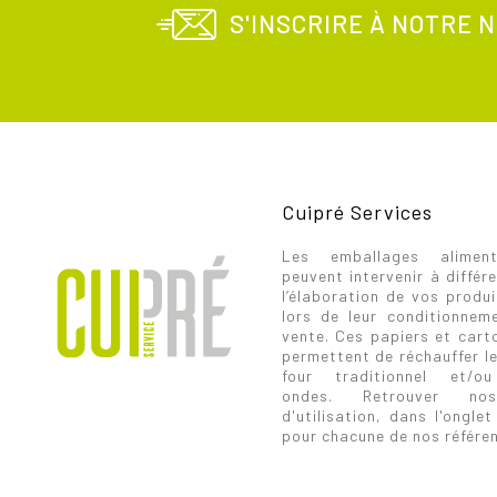
S'INSCRIRE À NOTRE
Cuipré Services
Les emballages aliment
peuvent intervenir à différ
l’élaboration de vos produi
lors de leur conditionnem
vente. Ces papiers et cart
permettent de réchauffer le
four traditionnel et/
ondes. Retrouver nos
d'utilisation, dans l'onglet
pour chacune de nos référe