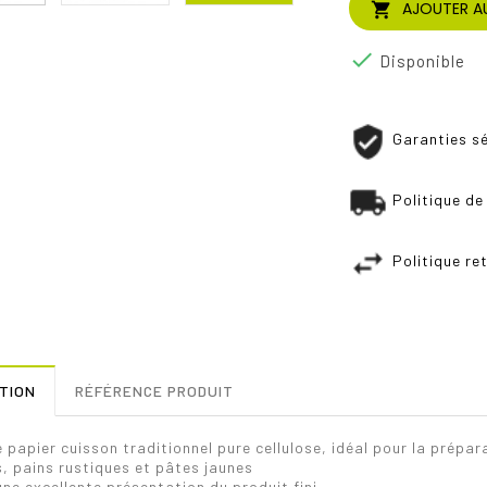
AJOUTER AU


Disponible
Garanties sé
Politique de
Politique re
TION
RÉFÉRENCE PRODUIT
 papier cuisson traditionnel pure cellulose, idéal pour la prépa
, pains rustiques et pâtes jaunes
ne excellente présentation du produit fini