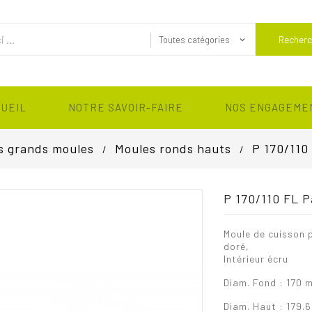
Recherc
CUEIL
NOTRE SAVOIR-FAIRE
NOS ENGAGEME
s grands moules
Moules ronds hauts
P 170/110
P 170/110 FL 
Moule de cuisson p
doré,
Intérieur écru
Diam. Fond : 170 
Diam. Haut : 179.