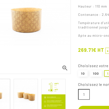
Hauteur : 110 mm
Contenance : 2,64
Température d'util
traditionnel jusq
Apte au micro-on
269.71€ HT
s
choisissez votre

10
100
Choisissez le no