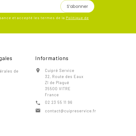
ssance et accepté les termes de la
Politique de
gales
Informations

Cuipré Service
érales de
32, Route des Eaux
ZI de Plagué
35500 VITRE
France
02 23 55 11 96


contact@cuipreservice.fr