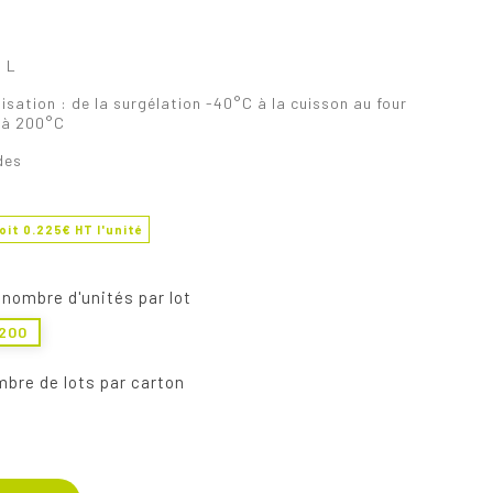
 L
isation : de la surgélation -40°C à la cuisson au four
u'à 200°C
des
oit
0.225
€ HT l'unité
 nombre d'unités par lot
1200
mbre de lots par carton