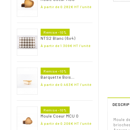
base
Prix
À partir de
0.282
€ HT l'unité
Prix
Remise -10%
de
NTS2 Blanc (6x4)
base
Prix
À partir de
1.309
€ HT l'unité
Prix
Remise -10%
de
Barquette Bois...
base
Prix
À partir de
0.463
€ HT l'unité
DESCRIP
Prix
Remise -10%
de
Moule Coeur MCU 0
base
Moule de
Prix
À partir de
0.206
€ HT l'unité
brioches
Assure u