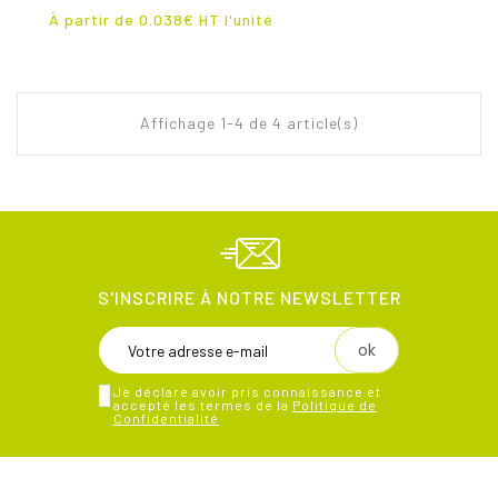
Prix
À partir de
0.038
€ HT l'unité
Affichage 1-4 de 4 article(s)
S'INSCRIRE À NOTRE NEWSLETTER
Je déclare avoir pris connaissance et
accepté les termes de la
Politique de
Confidentialité