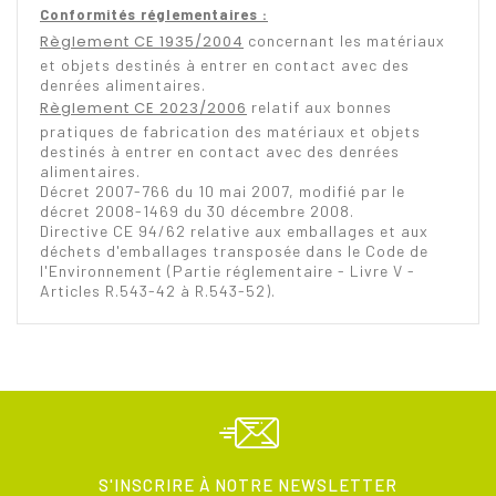
Conformités réglementaires :
Règlement CE 1935/2004
concernant les matériaux
et objets destinés à entrer en contact avec des
denrées alimentaires.
Règlement CE 2023/2006
relatif aux bonnes
pratiques de fabrication des matériaux et objets
destinés à entrer en contact avec des denrées
alimentaires.
Décret 2007-766 du 10 mai 2007, modifié par le
décret 2008-1469 du 30 décembre 2008.
Directive CE 94/62 relative aux emballages et aux
déchets d'emballages transposée dans le Code de
l'Environnement (Partie réglementaire - Livre V -
Articles R.543-42 à R.543-52).
S'INSCRIRE À NOTRE NEWSLETTER